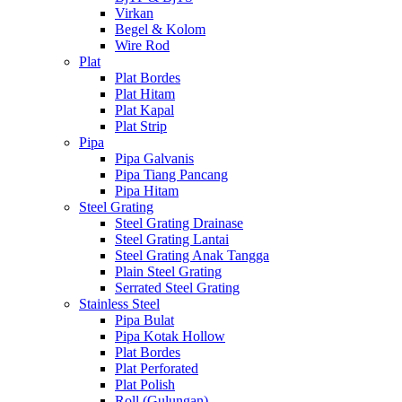
Virkan
Begel & Kolom
Wire Rod
Plat
Plat Bordes
Plat Hitam
Plat Kapal
Plat Strip
Pipa
Pipa Galvanis
Pipa Tiang Pancang
Pipa Hitam
Steel Grating
Steel Grating Drainase
Steel Grating Lantai
Steel Grating Anak Tangga
Plain Steel Grating
Serrated Steel Grating
Stainless Steel
Pipa Bulat
Pipa Kotak Hollow
Plat Bordes
Plat Perforated
Plat Polish
Roll (Gulungan)