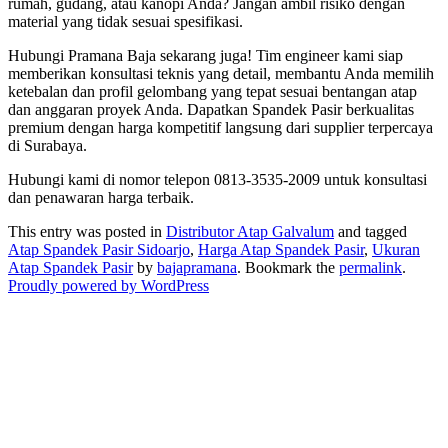
rumah, gudang, atau kanopi Anda? Jangan ambil risiko dengan
material yang tidak sesuai spesifikasi.
Hubungi Pramana Baja sekarang juga! Tim engineer kami siap
memberikan konsultasi teknis yang detail, membantu Anda memilih
ketebalan dan profil gelombang yang tepat sesuai bentangan atap
dan anggaran proyek Anda. Dapatkan Spandek Pasir berkualitas
premium dengan harga kompetitif langsung dari supplier terpercaya
di Surabaya.
Hubungi kami di nomor telepon 0813-3535-2009 untuk konsultasi
dan penawaran harga terbaik.
This entry was posted in
Distributor Atap Galvalum
and tagged
Atap Spandek Pasir Sidoarjo
,
Harga Atap Spandek Pasir
,
Ukuran
Atap Spandek Pasir
by
bajapramana
. Bookmark the
permalink
.
Proudly powered by WordPress