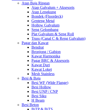
Atap Baja Ringan
Atap Galvalum + Aksesoris
Atap Lengkung
Bondek (Floordeck)
Genteng Metal
Hollow Galvalum
Seng Gelombang
Plat Galvalum & Seng Roll
Truss (Canal C & Reng Galvalum)
Pagar dan Kawat
Bendrat
Bronjong / Gabion
Kawat Harmonika
Pagar BRC & Aksesoris
Kawat Duri
Kawat Loket
Mesh Stainless
Besi & Baja
Besi WF (Wide Flange)
Besi Hollow
Besi UNP / CNP
Besi Siku
H Beam
Besi Beton
BjTP & BjTS