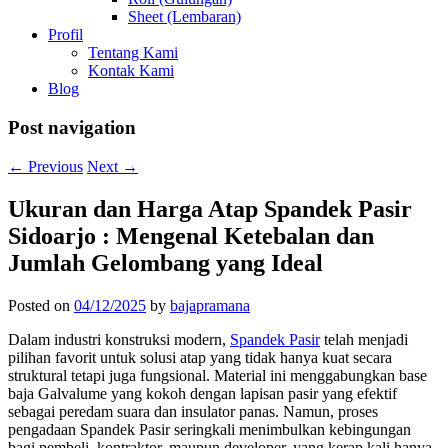
Sheet (Lembaran)
Profil
Tentang Kami
Kontak Kami
Blog
Post navigation
←
Previous
Next
→
Ukuran dan Harga Atap Spandek Pasir
Sidoarjo : Mengenal Ketebalan dan
Jumlah Gelombang yang Ideal
Posted on
04/12/2025
by
bajapramana
Dalam industri konstruksi modern,
Spandek Pasir
telah menjadi
pilihan favorit untuk solusi atap yang tidak hanya kuat secara
struktural tetapi juga fungsional. Material ini menggabungkan base
baja Galvalume yang kokoh dengan lapisan pasir yang efektif
sebagai peredam suara dan insulator panas. Namun, proses
pengadaan Spandek Pasir seringkali menimbulkan kebingungan
bagi pembeli, kontraktor, maupun developer, yang kerap kali hanya