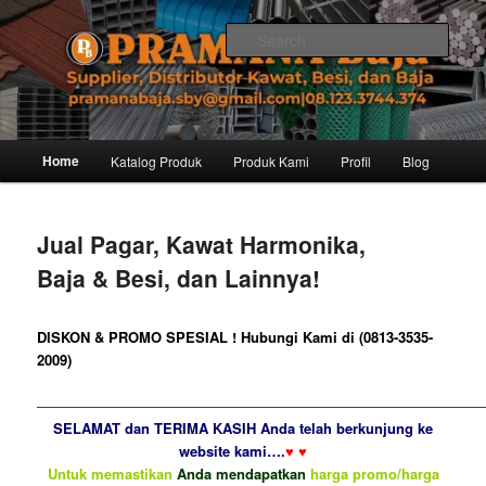
Skip
Distributor dari Pabrik Besi Baja, Supplier Besi Baja, Jual besi beton. Info
dan Pemesanan hub. Ibu Rinanti 08.123.3744.374. Dgn harga yg kompetitif,
to
Sear
Amanah, dan pelayanan yg ramah, kami siap melayani segala kebutuhan
primary
besi anda.
content
Pramana Baja Distributor Baja Besi
Kawat – 08.123.3744.374
Main
Home
Katalog Produk
Produk Kami
Profil
Blog
menu
Jual Pagar, Kawat Harmonika,
Baja & Besi, dan Lainnya!
DISKON & PROMO SPESIAL ! Hubungi Kami di (0813-3535-
2009)
————————————————————————————————
SELAMAT dan TERIMA KASIH Anda telah berkunjung ke
website kami….
♥ ♥
Untuk memastikan
Anda mendapatkan
harga promo/harga