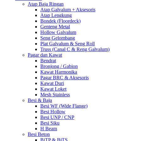
Atap Baja Ringan
Atap Galvalum + Aksesoris
Atap Lengkung
Bondek (Floordeck)
Genteng Metal
Hollow Galvalum
Seng Gelombang
Plat Galvalum & Seng Roll
Truss (Canal C & Reng Galvalum)
Pagar dan Kawat
Bendrat
Bronjong / Gabion
Kawat Harmonika
Pagar BRC & Aksesoris
Kawat Duri
Kawat Loket
Mesh Stainless
Besi & Baja
Besi WF (Wide Flange)
Besi Hollow
Besi UNP / CNP
Besi Siku
H Beam
Besi Beton
BjTP & BjTS