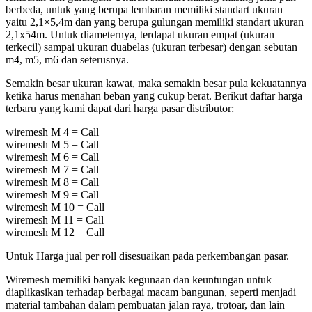
berbeda, untuk yang berupa lembaran memiliki standart ukuran
yaitu 2,1×5,4m dan yang berupa gulungan memiliki standart ukuran
2,1x54m. Untuk diameternya, terdapat ukuran empat (ukuran
terkecil) sampai ukuran duabelas (ukuran terbesar) dengan sebutan
m4, m5, m6 dan seterusnya.
Semakin besar ukuran kawat, maka semakin besar pula kekuatannya
ketika harus menahan beban yang cukup berat. Berikut daftar harga
terbaru yang kami dapat dari harga pasar distributor:
wiremesh M 4 = Call
wiremesh M 5 = Call
wiremesh M 6 = Call
wiremesh M 7 = Call
wiremesh M 8 = Call
wiremesh M 9 = Call
wiremesh M 10 = Call
wiremesh M 11 = Call
wiremesh M 12 = Call
Untuk Harga jual per roll disesuaikan pada perkembangan pasar.
Wiremesh memiliki banyak kegunaan dan keuntungan untuk
diaplikasikan terhadap berbagai macam bangunan, seperti menjadi
material tambahan dalam pembuatan jalan raya, trotoar, dan lain