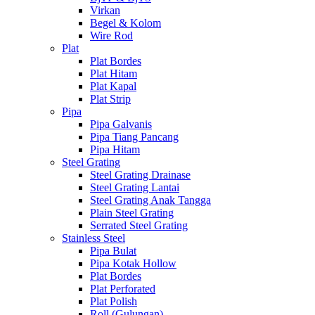
Virkan
Begel & Kolom
Wire Rod
Plat
Plat Bordes
Plat Hitam
Plat Kapal
Plat Strip
Pipa
Pipa Galvanis
Pipa Tiang Pancang
Pipa Hitam
Steel Grating
Steel Grating Drainase
Steel Grating Lantai
Steel Grating Anak Tangga
Plain Steel Grating
Serrated Steel Grating
Stainless Steel
Pipa Bulat
Pipa Kotak Hollow
Plat Bordes
Plat Perforated
Plat Polish
Roll (Gulungan)