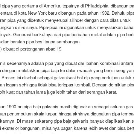
 pipa yang pertama di Amerika, tepatnya di Philadelphia, dibangun p
entara di kota New York baru dibangun pada tahun 1932. Dahulu pipa
ran pipa yang dibentuk menyerupai silinder dengan cara dilas untuk
gkan sisi-sisinya. Pipa-pipa ini digunakan untuk menyalurkan baha
nyak. Generasi berikutnya dari pipa berbahan metal adalah pipa be
udian barulah pipa besi tanpa sambungan
 dibuat di pertengahan abad 19.
nis sebenarnya adalah pipa yang dibuat dari bahan kombinasi antara
tu dengan meletakkan pipa baja ke dalam wadah yang berisi seng yan
. Proses ini disebut sebagai galvanisasi hot dip yang bertujuan untuk
n logam sehingga tidak bisa terlepas kembali. Dengan demikian pipa
bih kuat dan tahan lama juga lebih tahan dari serangan karat.
hun 1900-an pipa baja galvanis masih digunakan sebagai saluran ga
an penumpukan skala kapur, hingga akhirnya digunakan pipa temba
kannya. Di masa sekarang pipa baja galvanis banyak diaplikasikan 
i eksterior bangunan, misalnya pagar, karena lebih awet dan bisa ber