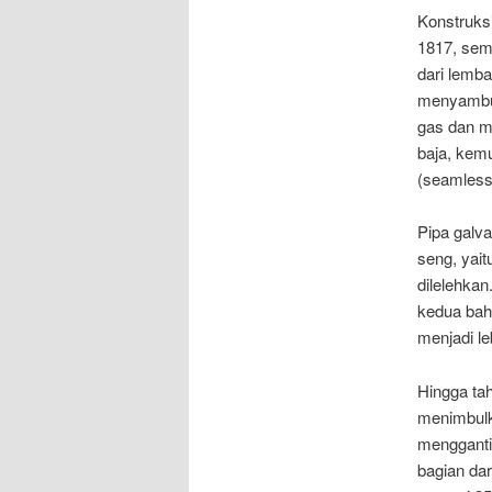
Konstruksi
1817, sem
dari lemba
menyambun
gas dan mi
baja, kem
(seamless)
Pipa galva
seng, yai
dilelehkan
kedua baha
menjadi le
Hingga ta
menimbulk
mengganti
bagian dar