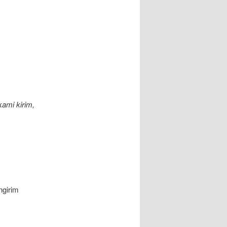
ami kirim,
ngirim