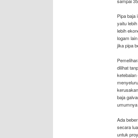
sampai 35 
Pipa baja
yaitu leb
lebih ekon
logam lain
jika pipa 
Pemelihara
dilihat t
ketebalan
menyeluruh
kerusakan
baja galv
umumnya s
Ada bebe
secara lua
untuk pro