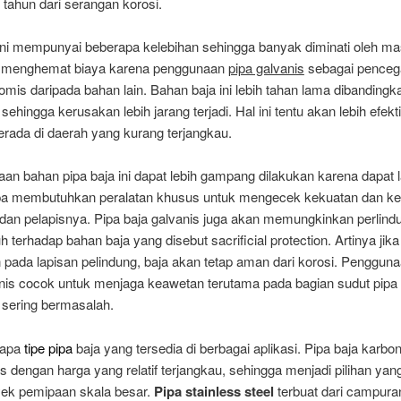
tahun dari serangan korosi.
 ini mempunyai beberapa kelebihan sehingga banyak diminati oleh ma
ih menghemat biaya karena penggunaan
pipa galvanis
sebagai penceg
omis daripada bahan lain. Bahan baja ini lebih tahan lama dibanding
 sehingga kerusakan lebih jarang terjadi. Hal ini tentu akan lebih efekt
berada di daerah yang kurang terjangkau.
an bahan pipa baja ini dapat lebih gampang dilakukan karena dapat
anpa membutuhkan peralatan khusus untuk mengecek kekuatan dan ke
 dan pelapisnya. Pipa baja galvanis juga akan memungkinkan perlind
 terhadap bahan baja yang disebut sacrificial protection. Artinya jik
 pada lapisan pelindung, baja akan tetap aman dari korosi. Penggun
anis cocok untuk menjaga keawetan terutama pada bagian sudut pipa
ering bermasalah.
rapa
tipe pipa
baja yang tersedia di berbagai aplikasi. Pipa baja karbon
s dengan harga yang relatif terjangkau, sehingga menjadi pilihan yan
yek pemipaan skala besar.
Pipa stainless steel
terbuat dari campura