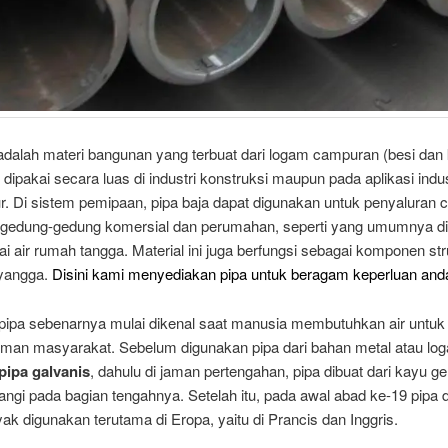
adalah materi bangunan yang terbuat dari logam campuran (besi dan
dipakai secara luas di industri konstruksi maupun pada aplikasi indus
. Di sistem pemipaan, pipa baja dapat digunakan untuk penyaluran c
 gedung-gedung komersial dan perumahan, seperti yang umumnya di
ai air rumah tangga. Material ini juga berfungsi sebagai komponen str
yangga.
Disini kami menyediakan pipa untuk beragam keperluan and
 pipa sebenarnya mulai dikenal saat manusia membutuhkan air untuk 
man masyarakat. Sebelum digunakan pipa dari bahan metal atau lo
pipa galvanis
, dahulu di jaman pertengahan, pipa dibuat dari kayu g
angi pada bagian tengahnya. Setelah itu, pada awal abad ke-19 pipa d
ak digunakan terutama di Eropa, yaitu di Prancis dan Inggris.