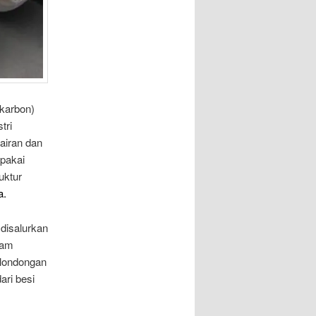
 karbon)
tri
airan dan
pakai
uktur
a.
disalurkan
gam
elondongan
ari besi