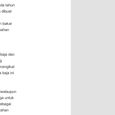
ada tahun
 dibuat
n bakar
rbahan
 baja dan
g
 mengikat
 baja ini
s walaupun
ga untuk
sebagai
tahan