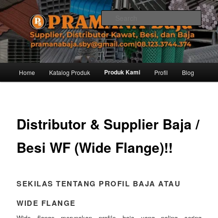
Skip
Distributor dari Pabrik Besi Baja, Supplier Besi Baja, Jual besi beton. Info
dan Pemesanan hub. Ibu Rinanti 08.123.3744.374. Dgn harga yg kompetitif,
to
Sear
Amanah, dan pelayanan yg ramah, kami siap melayani segala kebutuhan
primary
besi anda.
content
Pramana Baja Distributor Baja Besi
Kawat – 08.123.3744.374
Main
Produk Kami
Home
Katalog Produk
Profil
Blog
menu
Distributor & Supplier Baja /
Besi WF (Wide Flange)!!
SEKILAS TENTANG PROFIL BAJA ATAU
WIDE FLANGE
Wide flange merupakan profile baja yang paling sering