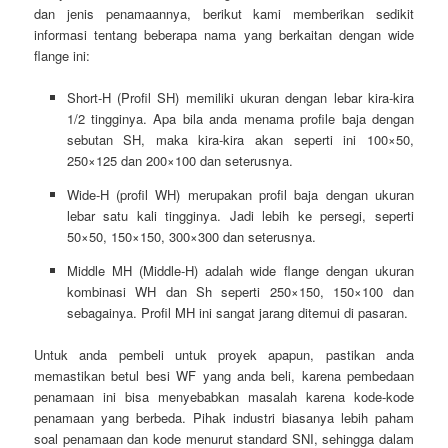
dan jenis penamaannya, berikut kami memberikan sedikit
informasi tentang beberapa nama yang berkaitan dengan wide
flange ini:
Short-H (Profil SH) memiliki ukuran dengan lebar kira-kira
1/2 tingginya. Apa bila anda menama profile baja dengan
sebutan SH, maka kira-kira akan seperti ini 100×50,
250×125 dan 200×100 dan seterusnya.
Wide-H (profil WH) merupakan profil baja dengan ukuran
lebar satu kali tingginya. Jadi lebih ke persegi, seperti
50×50, 150×150, 300×300 dan seterusnya.
Middle MH (Middle-H) adalah wide flange dengan ukuran
kombinasi WH dan Sh seperti 250×150, 150×100 dan
sebagainya. Profil MH ini sangat jarang ditemui di pasaran.
Untuk anda pembeli untuk proyek apapun, pastikan anda
memastikan betul besi WF yang anda beli, karena pembedaan
penamaan ini bisa menyebabkan masalah karena kode-kode
penamaan yang berbeda. Pihak industri biasanya lebih paham
soal penamaan dan kode menurut standard SNI, sehingga dalam