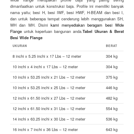
dimanfaatkan untuk konstruksi baja. Profile ini memiliki banyak
nama yaitu; besi H, besi IWF, besi HWF, H-BEAM dan besi I,
dan untuk beberapa tempat cenderung lebih menggunakan SH,
WH dan MH. Disini
kami menyediakan beragam besi Wide
Flange
untuk keperluan bangunan anda.
Tabel Ukuran & Berat
Besi Wide Flange
UKURAN
BERAT
8 inchi x 5.25 inchi x 17 Lbs – 12 meter
304 kg
10 inchi x 4 inchi x 17 Lbs – 12 meter
304 kg
10 inchi x 53.25 inchi x 21 Lbs – 12 meter
375 kg
10 inchi x 53.25 inchi x 25 Lbs – 12 meter
446 kg
12 inchi x 61.50 inchi x 27 Lbs – 12 meter
482 kg
12 inchi x 61.50 inchi x 31 Lbs – 12 meter
554 kg
14 inchi x 63.25 inchi x 30 Lbs – 12 meter
536 kg
16 inchi x 7 inchi x 36 Lbs – 12 meter
643 kg