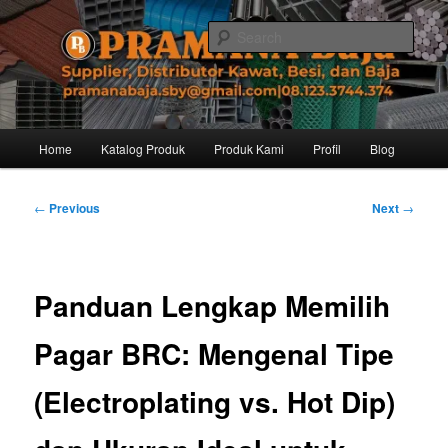
Skip
Distributor dari Pabrik Besi Baja, Supplier Besi Baja, Jual besi beton. Info
dan Pemesanan hub. Ibu Rinanti 08.123.3744.374. Dgn harga yg kompetitif,
to
Sear
Amanah, dan pelayanan yg ramah, kami siap melayani segala kebutuhan
primary
besi anda.
content
Pramana Baja Distributor Baja Besi
Kawat – 08.123.3744.374
Main
Home
Katalog Produk
Produk Kami
Profil
Blog
menu
Post
←
Previous
Next
→
navigation
Panduan Lengkap Memilih
Pagar BRC: Mengenal Tipe
(Electroplating vs. Hot Dip)