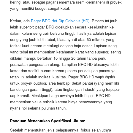
kering, atau sebagai pagar sementara (semi-permanen) di proyek
yang memiliki budget sangat ketat.
Kedua, ada
Pagar BRC Hot Dip Galvanis (HD)
. Proses ini jauh
lebih superior: pagar BRC dicelupkan secara keseluruhan ke
dalam kolam seng cair bersuhu tinggi. Hasilnya adalah lapisan
seng yang jauh lebih tebal, biasanya di atas 60 mikron, yang
terikat kuat secara metalurgi dengan baja dasar. Lapisan seng
yang tebal ini memberikan ketahanan karat yang superior, sering
diklaim mampu bertahan 10 hingga 20 tahun tanpa perlu
perawatan pengecatan ulang. Tampilan BRC HD biasanya lebih
kasar dan sedikit buram karena proses pencelupan panasnya,
tetapi ini adalah indikasi kualitas. Pagar BRC HD wajib dipilih
untuk proyek outdoor, area lembap, dekat pantai (yang memiliki
kandungan garam tinggi), atau lingkungan industri yang terpapar
uap korosif. Meskipun harga awalnya lebih tinggi, BRC HD
memberikan value terbaik karena biaya perawatannya yang
nyaris nol selama puluhan tahun.
Panduan Menentukan Spesifikasi Ukuran
Setelah menentukan jenis pelapisannya, fokus selanjutnya