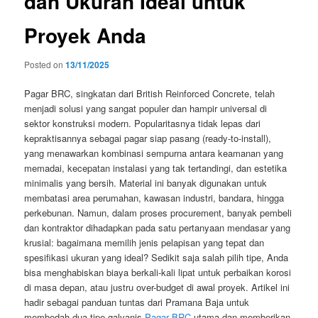
dan Ukuran Ideal untuk
Proyek Anda
Posted on
13/11/2025
Pagar BRC, singkatan dari British Reinforced Concrete, telah
menjadi solusi yang sangat populer dan hampir universal di
sektor konstruksi modern. Popularitasnya tidak lepas dari
kepraktisannya sebagai pagar siap pasang (ready-to-install),
yang menawarkan kombinasi sempurna antara keamanan yang
memadai, kecepatan instalasi yang tak tertandingi, dan estetika
minimalis yang bersih. Material ini banyak digunakan untuk
membatasi area perumahan, kawasan industri, bandara, hingga
perkebunan. Namun, dalam proses procurement, banyak pembeli
dan kontraktor dihadapkan pada satu pertanyaan mendasar yang
krusial: bagaimana memilih jenis pelapisan yang tepat dan
spesifikasi ukuran yang ideal? Sedikit saja salah pilih tipe, Anda
bisa menghabiskan biaya berkali-kali lipat untuk perbaikan korosi
di masa depan, atau justru over-budget di awal proyek. Artikel ini
hadir sebagai panduan tuntas dari Pramana Baja untuk
membedah dua tipe galvanis
Pagar BRC
utama dan memberikan