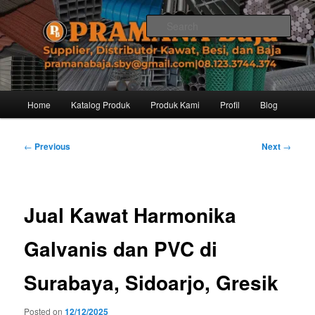
Skip
Distributor dari Pabrik Besi Baja, Supplier Besi Baja, Jual besi beton. Info
dan Pemesanan hub. Ibu Rinanti 08.123.3744.374. Dgn harga yg kompetitif,
to
Sear
Amanah, dan pelayanan yg ramah, kami siap melayani segala kebutuhan
primary
besi anda.
content
Pramana Baja Distributor Baja Besi
Kawat – 08.123.3744.374
Main
Home
Katalog Produk
Produk Kami
Profil
Blog
menu
Post
←
Previous
Next
→
navigation
Jual Kawat Harmonika
Galvanis dan PVC di
Surabaya, Sidoarjo, Gresik
Posted on
12/12/2025