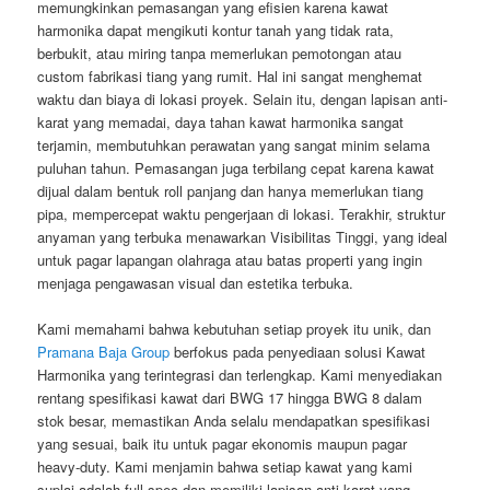
memungkinkan pemasangan yang efisien karena kawat
harmonika dapat mengikuti kontur tanah yang tidak rata,
berbukit, atau miring tanpa memerlukan pemotongan atau
custom fabrikasi tiang yang rumit. Hal ini sangat menghemat
waktu dan biaya di lokasi proyek. Selain itu, dengan lapisan anti-
karat yang memadai, daya tahan kawat harmonika sangat
terjamin, membutuhkan perawatan yang sangat minim selama
puluhan tahun. Pemasangan juga terbilang cepat karena kawat
dijual dalam bentuk roll panjang dan hanya memerlukan tiang
pipa, mempercepat waktu pengerjaan di lokasi. Terakhir, struktur
anyaman yang terbuka menawarkan Visibilitas Tinggi, yang ideal
untuk pagar lapangan olahraga atau batas properti yang ingin
menjaga pengawasan visual dan estetika terbuka.
Kami memahami bahwa kebutuhan setiap proyek itu unik, dan
Pramana Baja Group
berfokus pada penyediaan solusi Kawat
Harmonika yang terintegrasi dan terlengkap. Kami menyediakan
rentang spesifikasi kawat dari BWG 17 hingga BWG 8 dalam
stok besar, memastikan Anda selalu mendapatkan spesifikasi
yang sesuai, baik itu untuk pagar ekonomis maupun pagar
heavy-duty. Kami menjamin bahwa setiap kawat yang kami
suplai adalah full spec dan memiliki lapisan anti-karat yang