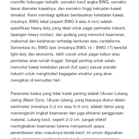
memiliki hubungan terbalik: semakin kecil angka BWG, semakin
besar diameter kawatnya, dan semakin tinggi kekuatan kawat
tersebut. Kami membagi aplikasi berdasarkan ketebalan kawat;
misalnya, BWG tebal (seperti BWG 8 atau 4 mm) adalah
spesifikasi heavy-duty yang ideal untuk pagar perimeter industri,
lapangan heavy-contact, dan gudang yang menuntut keamanan
maksimal dan ketahanan terhadap benturan atau vandalisme.
Sementara itu, BWG tipis (misalnya BWG 14 – BWG 17) bersifat
light-duty dan ekonomis, lebih cocok untuk pagar kebun atau
pembatas area rumah tinggal. Sangat penting untuk selalu
menuntut kawat ketebalan penuh (full spec) sesuai standar
industri untuk menghindari kegagalan struktur yang akan
merugikan di kemudian hari.
Parameter kedua yang tidak kalah penting adalah Ukuran Lubang
Jaring (Mesh Size). Ukuran lubang, yang biasanya diukur dalam
sentimeter (misalnya 2×2 cm atau 5×5 cm), adalah faktor yang
memengaruhi tingkat keamanan dan juga efisiensi penggunaan
material. Lubang kecil, seperti 2×2 cm, sangat efektif
meningkatkan keamanan karena mempersulit upaya
penerobosan atau masuknya benda kecil; ini umum digunakan
untuk pengaman kandang hewan kecil, screening pengaman