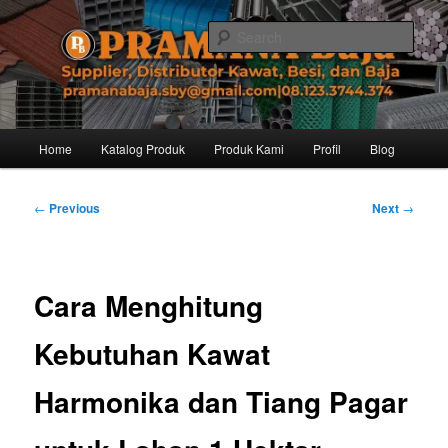
Skip
Distributor dari Pabrik Besi Baja, Supplier Besi Baja, Jual besi beton. Info
dan Pemesanan hub. Ibu Rinanti 08.123.3744.374. Dgn harga yg kompetitif,
to
Sear
Amanah, dan pelayanan yg ramah, kami siap melayani segala kebutuhan
primary
besi anda.
content
Pramana Baja Distributor Baja Besi
Kawat – 08.123.3744.374
Main
Home
Katalog Produk
Produk Kami
Profil
Blog
menu
Post
←
Previous
Next
→
navigation
Cara Menghitung
Kebutuhan Kawat
Harmonika dan Tiang Pagar