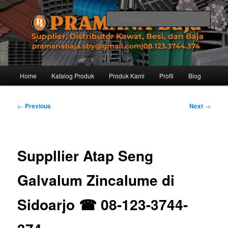
Skip
Distributor dari Pabrik Besi Baja, Supplier Besi Baja, Jual besi beton. Info
dan Pemesanan hub. Ibu Rinanti 08.123.3744.374. Dgn harga yg kompetitif,
to
Sear
Amanah, dan pelayanan yg ramah, kami siap melayani segala kebutuhan
primary
besi anda.
content
Pramana Baja Distributor Baja Besi
Kawat – 08.123.3744.374
Main
Home
Katalog Produk
Produk Kami
Profil
Blog
menu
Post
←
Previous
Next
→
navigation
Suppllier Atap Seng
Galvalum Zincalume di
Sidoarjo ☎ 08-123-3744-