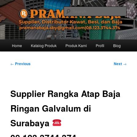
Skip
Distributor dari Pabrik Besi Baja, Supplier Besi Baja, Jual besi beton. Info
dan Pemesanan hub. Ibu Rinanti 08.123.3744.374. Dgn harga yg kompetitif,
to
Sear
Amanah, dan pelayanan yg ramah, kami siap melayani segala kebutuhan
primary
besi anda.
content
Pramana Baja Distributor Baja Besi
Kawat – 08.123.3744.374
Main
Home
Katalog Produk
Produk Kami
Profil
Blog
menu
Post
←
Previous
Next
→
navigation
Supplier Rangka Atap Baja
Ringan Galvalum di
Surabaya