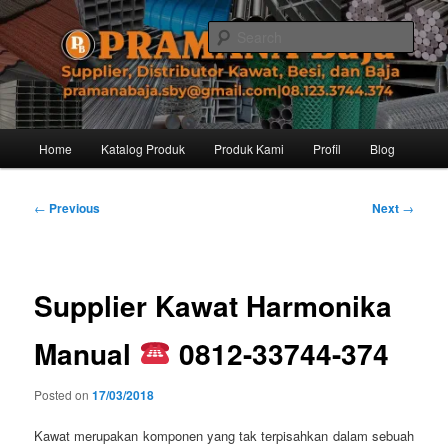
Skip
Distributor dari Pabrik Besi Baja, Supplier Besi Baja, Jual besi beton. Info
dan Pemesanan hub. Ibu Rinanti 08.123.3744.374. Dgn harga yg kompetitif,
to
Sear
Amanah, dan pelayanan yg ramah, kami siap melayani segala kebutuhan
primary
besi anda.
content
Pramana Baja Distributor Baja Besi
Kawat – 08.123.3744.374
Main
Home
Katalog Produk
Produk Kami
Profil
Blog
menu
Post
←
Previous
Next
→
navigation
Supplier Kawat Harmonika
Manual
0812-33744-374
Posted on
17/03/2018
Kawat merupakan komponen yang tak terpisahkan dalam sebuah