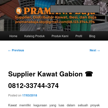
Skip
Distributor dari Pabrik Besi Baja, Supplier Besi Baja, Jual besi beton. Info
dan Pemesanan hub. Ibu Rinanti 08.123.3744.374. Dgn harga yg kompetitif,
to
Sear
Amanah, dan pelayanan yg ramah, kami siap melayani segala kebutuhan
primary
besi anda.
content
Pramana Baja Distributor Baja Besi
Kawat – 08.123.3744.374
Main
Home
Katalog Produk
Produk Kami
Profil
Blog
menu
Post
←
Previous
Next
→
navigation
Supplier Kawat Gabion ☎
0812-33744-374
Posted on
17/03/2018
Kawat memiliki kegunaan yang luas dalam sebuah proyek