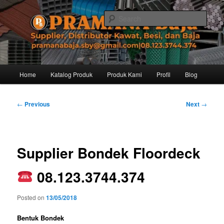
Skip
Distributor dari Pabrik Besi Baja, Supplier Besi Baja, Jual besi beton. Info
dan Pemesanan hub. Ibu Rinanti 08.123.3744.374. Dgn harga yg kompetitif,
to
Sear
Amanah, dan pelayanan yg ramah, kami siap melayani segala kebutuhan
primary
besi anda.
content
Pramana Baja Distributor Baja Besi
Kawat – 08.123.3744.374
Main
Home
Katalog Produk
Produk Kami
Profil
Blog
menu
Post
←
Previous
Next
→
navigation
Supplier Bondek Floordeck
08.123.3744.374
Posted on
13/05/2018
Bentuk Bondek