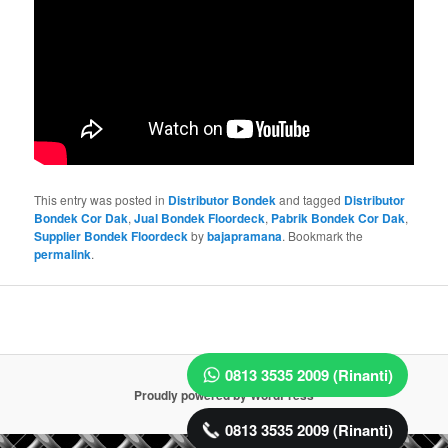
This entry was posted in
Distributor Bondek
and tagged
Distributor
Bondek Cor Dak
,
Jual Bondek Floordeck
,
Pabrik Bondek Cor Dak
,
Supplier Bondek Floordeck
by
bajapramana
. Bookmark the
permalink
.
0813 3535 2009 (Rinanti)
Proudly powered by WordPress
0813 3535 2009 (Rinanti)