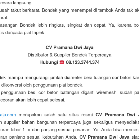
secara langsung.
usah takut berkarat. Bondek yang menempel di tembok Anda tak a
arat.
sangan Bondek lebih ringkas, singkat dan cepat. Ya, karena bo
is daripada plat triplek.
CV Pramana Dwi Jaya
Distributor & Supplier Bondek Terpercaya
Hubungi
08.123.3744.374
ek mampu mengurangi jumlah diameter besi tulangan cor beton kare
h dikonversi oleh penggunaan plat bondek.
 penggunaan besi cor beton batangan diganti wiremesh, sudah pa
ecoran akan lebih cepat selesai.
aja.com
merupakan salah satu situs resmi
CV Pramana Dwi 
 supplier bahan bangunan terpercaya juga sekaligus menyedia
uran lebar 1 m dan panjang sesuai pesanan. Ya, Anda bisa meme
ran panjang sesuai kebutuhan Anda.
CV Pramana Dwi Jaya
siap