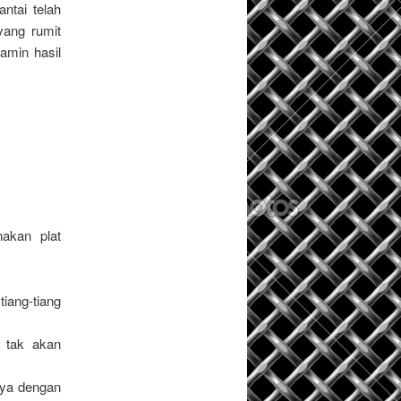
antai telah
yang rumit
amin hasil
akan plat
iang-tiang
n tak akan
nya dengan