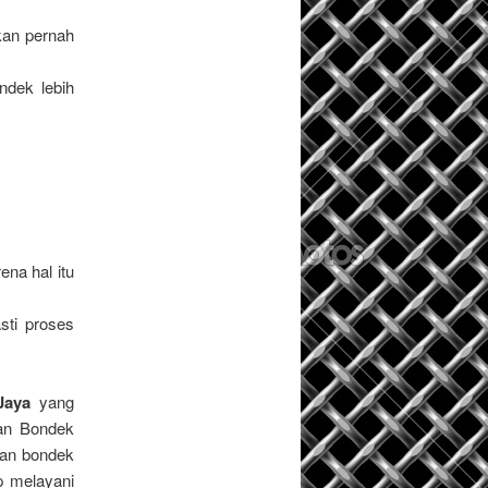
kan pernah
ndek lebih
na hal itu
sti proses
Jaya
yang
kan Bondek
san bondek
 melayani