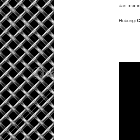
dan memen
Hubungi
C