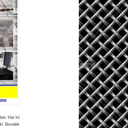
et. Hal ini
ski Bondek