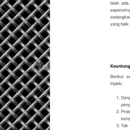
telah ada,
sepenuhny
sedangkan
yang baik
Keuntung
Berikut 
triplek;
Deng
peny
Prob
kero
Tak 