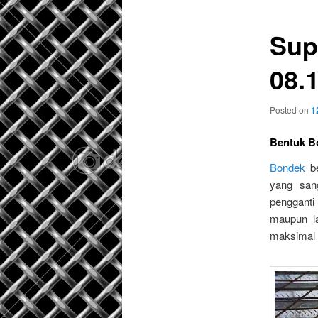
Sup
08.
Posted on
1
Bentuk B
Bondek
be
yang san
pengganti
maupun l
maksimal y