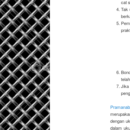
cat 
Tak 
berk
Pema
prakt
Bond
tela
Jika
peng
Pramanab
merupakan
dengan uk
dalam uku