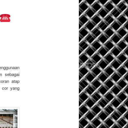
penggunaan
n sebagai
coran atap
 cor yang