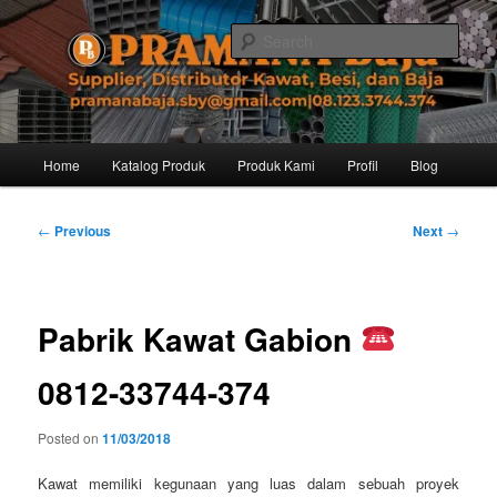
Skip
Distributor dari Pabrik Besi Baja, Supplier Besi Baja, Jual besi beton. Info
dan Pemesanan hub. Ibu Rinanti 08.123.3744.374. Dgn harga yg kompetitif,
to
Sear
Amanah, dan pelayanan yg ramah, kami siap melayani segala kebutuhan
primary
besi anda.
content
Pramana Baja Distributor Baja Besi
Kawat – 08.123.3744.374
Main
Home
Katalog Produk
Produk Kami
Profil
Blog
menu
Post
←
Previous
Next
→
navigation
Pabrik Kawat Gabion
0812-33744-374
Posted on
11/03/2018
Kawat memiliki kegunaan yang luas dalam sebuah proyek