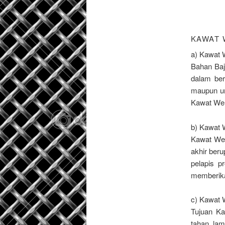
KAWAT 
a) Kawat 
Bahan Baja
dalam ber
maupun un
Kawat Wel
b) Kawat 
Kawat We
akhir beru
pelapis 
memberikan
c) Kawat 
Tujuan Ka
tahan la