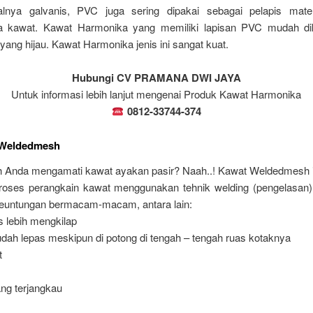
alnya galvanis, PVC juga sering dipakai sebagai pelapis mate
 kawat. Kawat Harmonika yang memiliki lapisan PVC mudah dik
ang hijau. Kawat Harmonika jenis ini sangat kuat.
Hubungi CV PRAMANA DWI JAYA
Untuk informasi lebih lanjut mengenai Produk Kawat Harmonika
0812-33744-374
 Weldedmesh
 Anda mengamati kawat ayakan pasir? Naah..! Kawat Weldedmesh i
Proses perangkain kawat menggunakan tehnik welding (pengelasan)
keuntungan bermacam-macam, antara lain:
s lebih mengkilap
udah lepas meskipun di potong di tengah – tengah ruas kotaknya
t
ang terjangkau