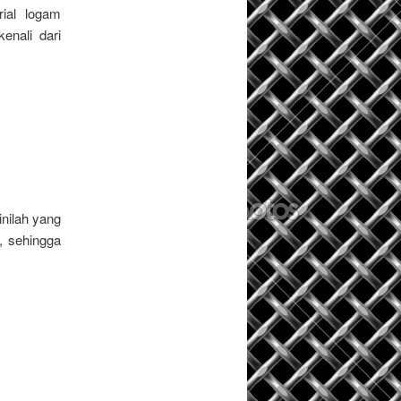
rial logam
enali dari
nilah yang
, sehingga