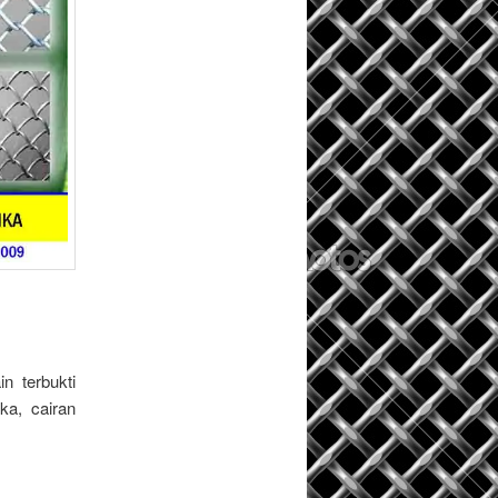
n terbukti
ka, cairan