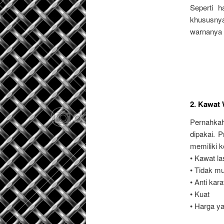
Seperti h
khususnya
warnanya y
2. Kawat
Pernahkah
dipakai. 
memiliki 
• Kawat la
• Tidak m
• Anti kara
• Kuat
• Harga y