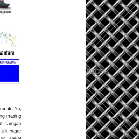
enali. Ya,
ing-masing
at. Dengan
ntuk pagar
ihan Kawat