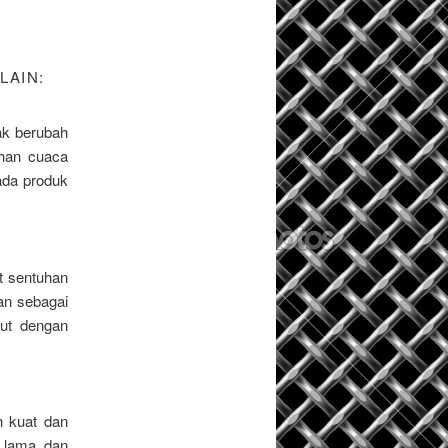
LAIN:
dak berubah
ahan cuaca
ada produk
 sentuhan
kan sebagai
ut dengan
h kuat dan
 lama dan