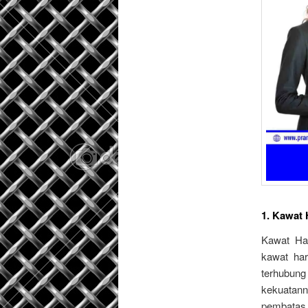
1. Kawat
Kawat Har
kawat har
terhubung
kekuatann
pembatas,