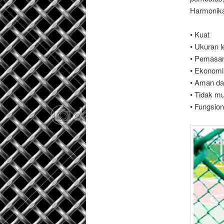
Harmonik
• Kuat
• Ukuran l
• Pemasa
• Ekonomi
• Aman dan
• Tidak m
• Fungsion