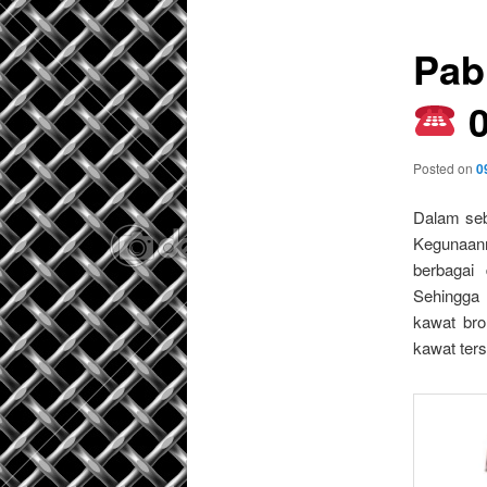
Pab
0
Posted on
0
Dalam seb
Kegunaann
berbagai
Sehingga 
kawat bro
kawat ters