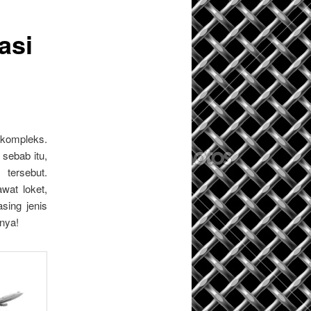
asi
 kompleks.
sebab itu,
tersebut.
wat loket,
sing jenis
nya!