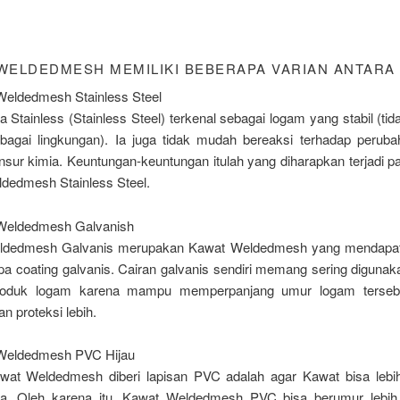
WELDEDMESH MEMILIKI BEBERAPA VARIAN ANTARA 
Weldedmesh Stainless Steel
 Stainless (Stainless Steel) terkenal sebagai logam yang stabil (ti
bagai lingkungan). Ia juga tidak mudah bereaksi terhadap perub
sur kimia. Keuntungan-keuntungan itulah yang diharapkan terjadi p
dedmesh Stainless Steel.
Weldedmesh Galvanish
ldedmesh Galvanis merupakan Kawat Weldedmesh yang mendapat
pa coating galvanis. Cairan galvanis sendiri memang sering diguna
produk logam karena mampu memperpanjang umur logam terseb
 proteksi lebih.
Weldedmesh PVC Hijau
wat Weldedmesh diberi lapisan PVC adalah agar Kawat bisa lebi
ma. Oleh karena itu, Kawat Weldedmesh PVC bisa berumur lebih