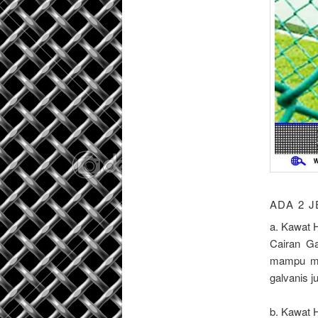
ADA 2 
a. Kawat 
Cairan Ga
mampu mem
galvanis j
b. Kawat