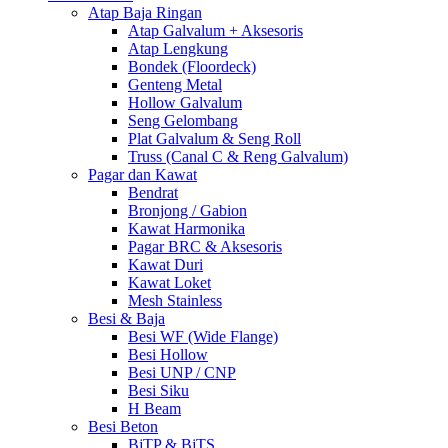
Atap Baja Ringan
Atap Galvalum + Aksesoris
Atap Lengkung
Bondek (Floordeck)
Genteng Metal
Hollow Galvalum
Seng Gelombang
Plat Galvalum & Seng Roll
Truss (Canal C & Reng Galvalum)
Pagar dan Kawat
Bendrat
Bronjong / Gabion
Kawat Harmonika
Pagar BRC & Aksesoris
Kawat Duri
Kawat Loket
Mesh Stainless
Besi & Baja
Besi WF (Wide Flange)
Besi Hollow
Besi UNP / CNP
Besi Siku
H Beam
Besi Beton
BjTP & BjTS