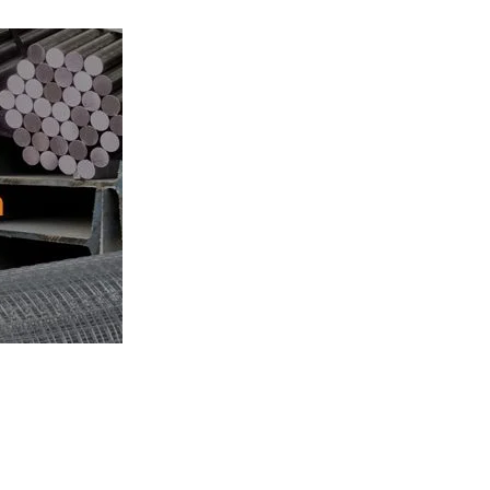
sanan hub. Ibu Rinanti 08.123.3744.374. Dgn
utuhan besi anda.