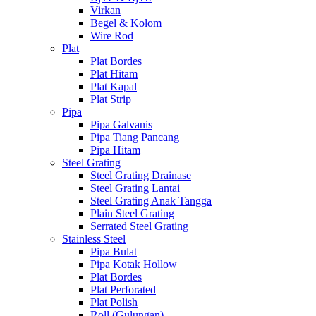
Virkan
Begel & Kolom
Wire Rod
Plat
Plat Bordes
Plat Hitam
Plat Kapal
Plat Strip
Pipa
Pipa Galvanis
Pipa Tiang Pancang
Pipa Hitam
Steel Grating
Steel Grating Drainase
Steel Grating Lantai
Steel Grating Anak Tangga
Plain Steel Grating
Serrated Steel Grating
Stainless Steel
Pipa Bulat
Pipa Kotak Hollow
Plat Bordes
Plat Perforated
Plat Polish
Roll (Gulungan)