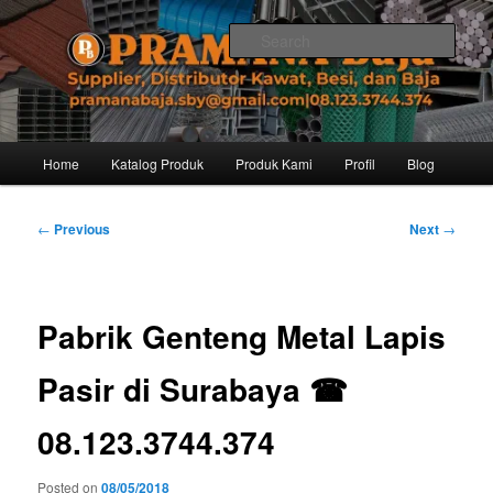
Skip
Distributor dari Pabrik Besi Baja, Supplier Besi Baja, Jual besi beton. Info
dan Pemesanan hub. Ibu Rinanti 08.123.3744.374. Dgn harga yg kompetitif,
to
Sear
Amanah, dan pelayanan yg ramah, kami siap melayani segala kebutuhan
primary
besi anda.
content
Pramana Baja Distributor Baja Besi
Kawat – 08.123.3744.374
Main
Home
Katalog Produk
Produk Kami
Profil
Blog
menu
Post
←
Previous
Next
→
navigation
Pabrik Genteng Metal Lapis
Pasir di Surabaya ☎
08.123.3744.374
Posted on
08/05/2018