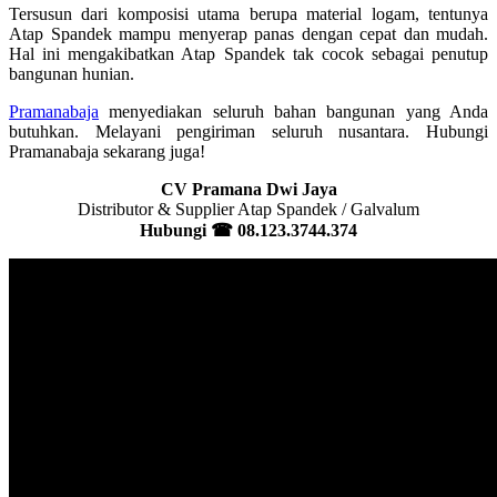
Tersusun dari komposisi utama berupa material logam, tentunya
Atap Spandek mampu menyerap panas dengan cepat dan mudah.
Hal ini mengakibatkan Atap Spandek tak cocok sebagai penutup
bangunan hunian.
Pramanabaja
menyediakan seluruh bahan bangunan yang Anda
butuhkan. Melayani pengiriman seluruh nusantara. Hubungi
Pramanabaja sekarang juga!
CV Pramana Dwi Jaya
Distributor & Supplier Atap Spandek / Galvalum
Hubungi
☎
08.123.3744.374