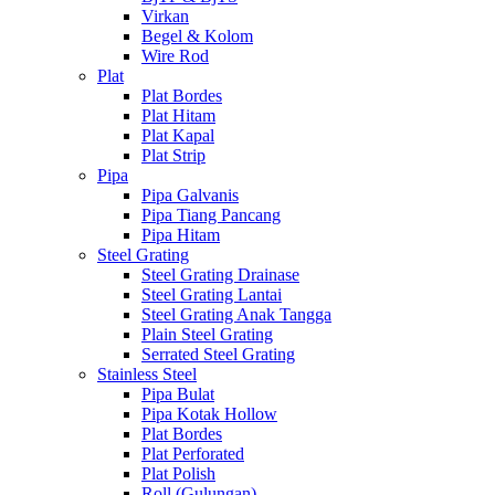
Virkan
Begel & Kolom
Wire Rod
Plat
Plat Bordes
Plat Hitam
Plat Kapal
Plat Strip
Pipa
Pipa Galvanis
Pipa Tiang Pancang
Pipa Hitam
Steel Grating
Steel Grating Drainase
Steel Grating Lantai
Steel Grating Anak Tangga
Plain Steel Grating
Serrated Steel Grating
Stainless Steel
Pipa Bulat
Pipa Kotak Hollow
Plat Bordes
Plat Perforated
Plat Polish
Roll (Gulungan)