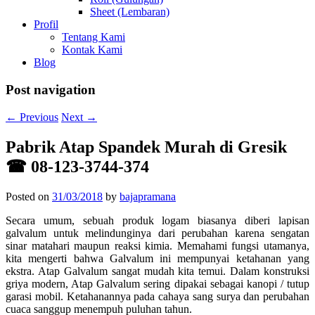
Sheet (Lembaran)
Profil
Tentang Kami
Kontak Kami
Blog
Post navigation
←
Previous
Next
→
Pabrik Atap Spandek Murah di Gresik
☎ 08-123-3744-374
Posted on
31/03/2018
by
bajapramana
Secara umum, sebuah produk logam biasanya diberi lapisan
galvalum untuk melindunginya dari perubahan karena sengatan
sinar matahari maupun reaksi kimia. Memahami fungsi utamanya,
kita mengerti bahwa Galvalum ini mempunyai ketahanan yang
ekstra. Atap Galvalum sangat mudah kita temui. Dalam konstruksi
griya modern, Atap Galvalum sering dipakai sebagai kanopi / tutup
garasi mobil. Ketahanannya pada cahaya sang surya dan perubahan
cuaca sanggup menempuh puluhan tahun.