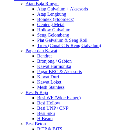
Atap Baja Ringan
Atap Galvalum + Aksesoris
Atap Lengkung
Bondek (Floordeck)
Genteng Metal
Hollow Galvalum
Seng Gelombang
Plat Galvalum & Seng Roll
Truss (Canal C & Reng Galvalum)
Pagar dan Kawat
Bendrat
Bronjong / Gabion
Kawat Harmonika
Pagar BRC & Aksesoris
Kawat Duri
Kawat Loket
Mesh Stainless
Besi & Baja
Besi WF (Wide Flange)
Besi Hollow
Besi UNP / CNP
Besi Siku
H Beam
Besi Beton
BjTP & BjTS