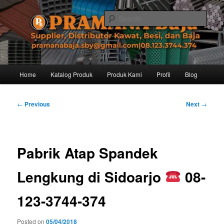
Skip
Distributor dari Pabrik Besi Baja, Supplier Besi Baja, Jual besi beton. Info
dan Pemesanan hub. Ibu Rinanti 08.123.3744.374. Dgn harga yg kompetitif,
to
Sear
Amanah, dan pelayanan yg ramah, kami siap melayani segala kebutuhan
primary
besi anda.
content
Pramana Baja Distributor Baja Besi
Kawat – 08.123.3744.374
Main
Home
Katalog Produk
Produk Kami
Profil
Blog
menu
Post
←
Previous
Next
→
navigation
Pabrik Atap Spandek
Lengkung di Sidoarjo
08-
123-3744-374
Posted on
05/04/2018