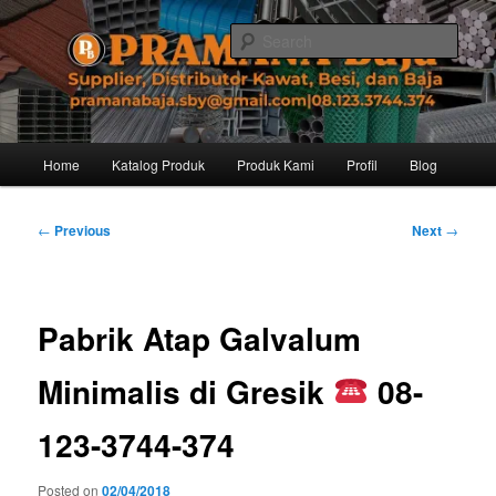
Skip
Distributor dari Pabrik Besi Baja, Supplier Besi Baja, Jual besi beton. Info
dan Pemesanan hub. Ibu Rinanti 08.123.3744.374. Dgn harga yg kompetitif,
to
Sear
Amanah, dan pelayanan yg ramah, kami siap melayani segala kebutuhan
primary
besi anda.
content
Pramana Baja Distributor Baja Besi
Kawat – 08.123.3744.374
Main
Home
Katalog Produk
Produk Kami
Profil
Blog
menu
Post
←
Previous
Next
→
navigation
Pabrik Atap Galvalum
Minimalis di Gresik
08-
123-3744-374
Posted on
02/04/2018