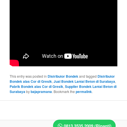
This entry was posted in
Distributor Bondek
and tagged
Distributor
Bondek alas Cor di Gresik
,
Jual Bondek Lantai Beton di Surabaya
,
Pabrik Bondek alas Cor di Gresik
,
Supplier Bondek Lantai Beton di
Surabaya
by
bajapramana
. Bookmark the
permalink
.
0813 3535 2009 (Rinanti)