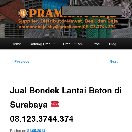
Skip
Distributor dari Pabrik Besi Baja, Supplier Besi Baja, Jual besi beton. Info
dan Pemesanan hub. Ibu Rinanti 08.123.3744.374. Dgn harga yg kompetitif,
to
Sear
Amanah, dan pelayanan yg ramah, kami siap melayani segala kebutuhan
primary
besi anda.
content
Pramana Baja Distributor Baja Besi
Kawat – 08.123.3744.374
Main
Home
Katalog Produk
Produk Kami
Profil
Blog
menu
Post
←
Previous
Next
→
navigation
Jual Bondek Lantai Beton di
Surabaya
08.123.3744.374
Posted on
21/05/2018