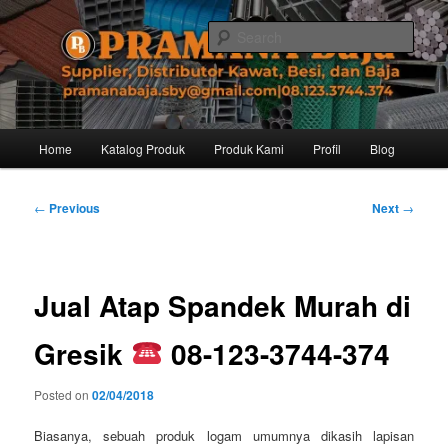
Skip
Distributor dari Pabrik Besi Baja, Supplier Besi Baja, Jual besi beton. Info
dan Pemesanan hub. Ibu Rinanti 08.123.3744.374. Dgn harga yg kompetitif,
to
Sear
Amanah, dan pelayanan yg ramah, kami siap melayani segala kebutuhan
primary
besi anda.
content
Pramana Baja Distributor Baja Besi
Kawat – 08.123.3744.374
Main
Home
Katalog Produk
Produk Kami
Profil
Blog
menu
Post
←
Previous
Next
→
navigation
Jual Atap Spandek Murah di
Gresik
08-123-3744-374
Posted on
02/04/2018
Biasanya, sebuah produk logam umumnya dikasih lapisan