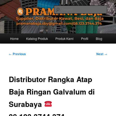
Skip
Distributor dari Pabrik Besi Baja, Supplier Besi Baja, Jual besi beton. Info
dan Pemesanan hub. Ibu Rinanti 08.123.3744.374. Dgn harga yg kompetitif,
to
Sear
Amanah, dan pelayanan yg ramah, kami siap melayani segala kebutuhan
primary
besi anda.
content
Pramana Baja Distributor Baja Besi
Kawat – 08.123.3744.374
Main
Home
Katalog Produk
Produk Kami
Profil
Blog
menu
Post
←
Previous
Next
→
navigation
Distributor Rangka Atap
Baja Ringan Galvalum di
Surabaya