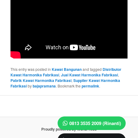
This entry was posted in
Kawat Bangunan
and tagged
Distributor
Kawat Harmonika Fabrikasi
,
Jual Kawat Harmonika Fabrikasi
,
Pabrik Kawat Harmonika Fabrikasi
,
Supplier Kawat Harmonika
Fabrikasi
by
bajapramana
. Bookmark the
permalink
.
0813 3535 2009 (Rinanti)
Proudly powered by WordPress