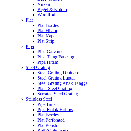
Virkan
Begel & Kolom
Wire Rod
Plat
Plat Bordes
Plat Hitam
Plat Kapal
Plat Strip
Pipa
Pipa Galvanis
Pipa Tiang Pancang
Pipa Hitam
Steel Grating
Steel Grating Drainase
Steel Grating Lantai
Steel Grating Anak Tangga
Plain Steel Grating
Serrated Steel Grating
Stainless Steel
Pipa Bulat
Pipa Kotak Hollow
Plat Bordes
Plat Perforated
Plat Polish
Roll (Gulungan)