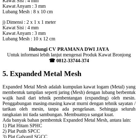
Kawat Sisi : 4 mm
Kawat Anyam : 3 mm
Lubang Mesh : 8 x 10 cm
j) Dimensi : 2 x 1 x 1 meter
Kawat Sisi : 4 mm
Kawat Anyam : 3 mm
Lubang Mesh : 10 x 12 cm
Hubungi CV PRAMANA DWI JAYA
Untuk informasi lebih lanjut mengenai Produk Kawat Bronjong
☎ 0812-33744-374
5. Expanded Metal Mesh
Expanded Metal Mesh adalah kumpulan kawat logam (Metal) yang
membentuk tampilan seperti jaring (Mesh) dengan lubang berbentuk
wajik hasil dari tehnik pembentangan (expanding) oleh mesin.
Penggabungan masing-masing kawat murni dengan tehnik sayatan /
tarikan oleh mesin, tanpa ada pengelasan. Sehingga seluruh
rangkaian ini tiada sambungan. Membuatnya sangat kuat.
Ada banyak bahan pembentuk Expanded Metal Mesh, antara lain:
1) Plat Hitam SPHC
2) Plat Putih SPCC
3) Plat Galvanil SGCC