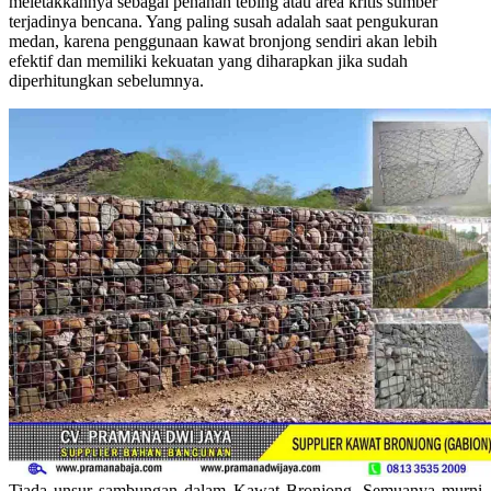
meletakkannya sebagai penahan tebing atau area kritis sumber
terjadinya bencana. Yang paling susah adalah saat pengukuran
medan, karena penggunaan kawat bronjong sendiri akan lebih
efektif dan memiliki kekuatan yang diharapkan jika sudah
diperhitungkan sebelumnya.
Tiada unsur sambungan dalam Kawat Bronjong. Semuanya murni