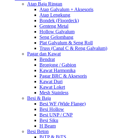
Atap Baja Ringan
Atap Galvalum + Aksesoris
Atap Lengkung
Bondek (Floordeck)
Genteng Metal
Hollow Galvalum
Seng Gelombang
Plat Galvalum & Seng Roll
Truss (Canal C & Reng Galvalum)
Pagar dan Kawat
Bendrat
Bronjong / Gabion
Kawat Harmonika
Pagar BRC & Aksesoris
Kawat Duri
Kawat Loket
Mesh Stainless
Besi & Baja
Besi WF (Wide Flange)
Besi Hollow
Besi UNP / CNP
Besi Siku
H Beam
Besi Beton
BjTP & BjTS