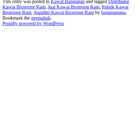
This entry was posted in
Kawat Bangunan
and tagged
Distributor
Kawat Bronjong Ram
,
Jual Kawat Bronjong Ram
,
Pabrik Kawat
Bronjong Ram
,
Supplier Kawat Bronjong Ram
by
bajapramana
.
Bookmark the
permalink
.
Proudly powered by WordPress