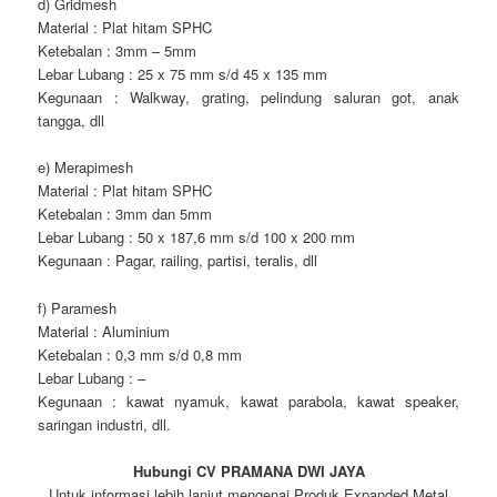
d) Gridmesh
Material : Plat hitam SPHC
Ketebalan : 3mm – 5mm
Lebar Lubang : 25 x 75 mm s/d 45 x 135 mm
Kegunaan : Walkway, grating, pelindung saluran got, anak
tangga, dll
e) Merapimesh
Material : Plat hitam SPHC
Ketebalan : 3mm dan 5mm
Lebar Lubang : 50 x 187,6 mm s/d 100 x 200 mm
Kegunaan : Pagar, railing, partisi, teralis, dll
f) Paramesh
Material : Aluminium
Ketebalan : 0,3 mm s/d 0,8 mm
Lebar Lubang : –
Kegunaan : kawat nyamuk, kawat parabola, kawat speaker,
saringan industri, dll.
Hubungi CV PRAMANA DWI JAYA
Untuk informasi lebih lanjut mengenai Produk Expanded Metal