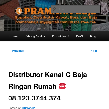
Skip
Distributor dari Pabrik Besi Baja, Supplier Besi Baja, Jual besi beton. Info
dan Pemesanan hub. Ibu Rinanti 08.123.3744.374. Dgn harga yg kompetitif,
to
Sear
Amanah, dan pelayanan yg ramah, kami siap melayani segala kebutuhan
primary
besi anda.
content
Pramana Baja Distributor Baja Besi
Kawat – 08.123.3744.374
Main
Home
Katalog Produk
Produk Kami
Profil
Blog
menu
Post
←
Previous
Next
→
navigation
Distributor Kanal C Baja
Ringan Rumah
08.123.3744.374
Posted on
08/04/2018