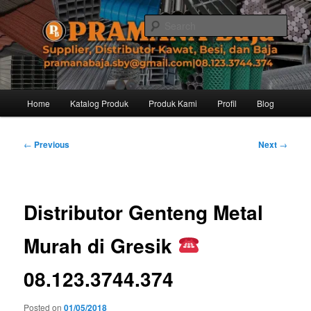
Skip
Distributor dari Pabrik Besi Baja, Supplier Besi Baja, Jual besi beton. Info
dan Pemesanan hub. Ibu Rinanti 08.123.3744.374. Dgn harga yg kompetitif,
to
Sear
Amanah, dan pelayanan yg ramah, kami siap melayani segala kebutuhan
primary
besi anda.
content
Pramana Baja Distributor Baja Besi
Kawat – 08.123.3744.374
Main
Home
Katalog Produk
Produk Kami
Profil
Blog
menu
Post
←
Previous
Next
→
navigation
Distributor Genteng Metal
Murah di Gresik
08.123.3744.374
Posted on
01/05/2018