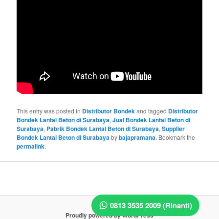
This entry was posted in
Distributor Bondek
and tagged
Distributor
Bondek Lantai Beton di Surabaya
,
Jual Bondek Lantai Beton di
Surabaya
,
Pabrik Bondek Lantai Beton di Surabaya
,
Supplier
Bondek Lantai Beton di Surabaya
by
bajapramana
. Bookmark the
permalink
.
0813 3535 2009 (Rinanti)
Proudly powered by WordPress