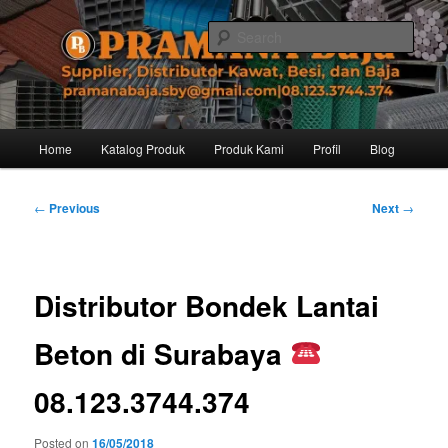
Skip
Distributor dari Pabrik Besi Baja, Supplier Besi Baja, Jual besi beton. Info
dan Pemesanan hub. Ibu Rinanti 08.123.3744.374. Dgn harga yg kompetitif,
to
Sear
Amanah, dan pelayanan yg ramah, kami siap melayani segala kebutuhan
primary
besi anda.
content
Pramana Baja Distributor Baja Besi
Kawat – 08.123.3744.374
Main
Home
Katalog Produk
Produk Kami
Profil
Blog
menu
Post
←
Previous
Next
→
navigation
Distributor Bondek Lantai
Beton di Surabaya
08.123.3744.374
Posted on
16/05/2018