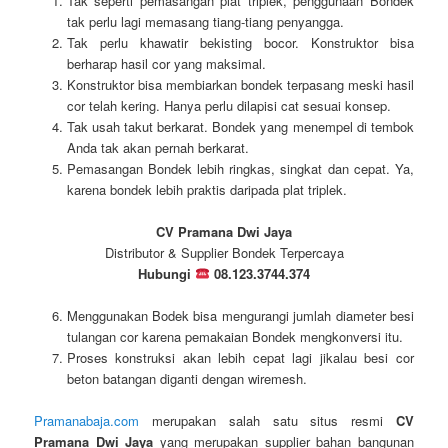
Tak seperti pemasangan plat triplek, penggunaan Bondek
tak perlu lagi memasang tiang-tiang penyangga.
Tak perlu khawatir bekisting bocor. Konstruktor bisa
berharap hasil cor yang maksimal.
Konstruktor bisa membiarkan bondek terpasang meski hasil
cor telah kering. Hanya perlu dilapisi cat sesuai konsep.
Tak usah takut berkarat. Bondek yang menempel di tembok
Anda tak akan pernah berkarat.
Pemasangan Bondek lebih ringkas, singkat dan cepat. Ya,
karena bondek lebih praktis daripada plat triplek.
CV Pramana Dwi Jaya
Distributor & Supplier Bondek Terpercaya
Hubungi
08.123.3744.374
Menggunakan Bodek bisa mengurangi jumlah diameter besi
tulangan cor karena pemakaian Bondek mengkonversi itu.
Proses konstruksi akan lebih cepat lagi jikalau besi cor
beton batangan diganti dengan wiremesh.
Pramanabaja.com
merupakan salah satu situs resmi
CV
Pramana Dwi Jaya
yang merupakan supplier bahan bangunan