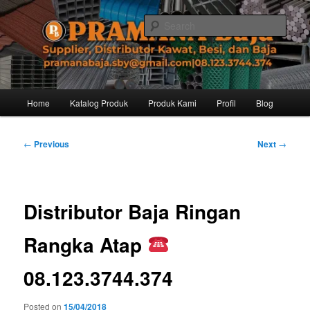
Skip
Distributor dari Pabrik Besi Baja, Supplier Besi Baja, Jual besi beton. Info
dan Pemesanan hub. Ibu Rinanti 08.123.3744.374. Dgn harga yg kompetitif,
to
Sear
Amanah, dan pelayanan yg ramah, kami siap melayani segala kebutuhan
primary
besi anda.
content
Pramana Baja Distributor Baja Besi
Kawat – 08.123.3744.374
Main
Home
Katalog Produk
Produk Kami
Profil
Blog
menu
Post
←
Previous
Next
→
navigation
Distributor Baja Ringan
Rangka Atap
08.123.3744.374
Posted on
15/04/2018