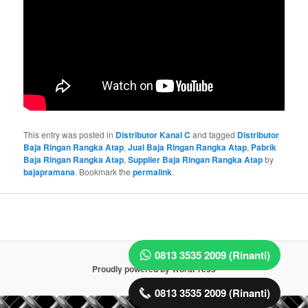
This entry was posted in
Distributor Kanal C
and tagged
Distributor
Baja Ringan Rangka Atap
,
Jual Baja Ringan Rangka Atap
,
Pabrik
Baja Ringan Rangka Atap
,
Supplier Baja Ringan Rangka Atap
by
bajapramana
. Bookmark the
permalink
.
0813 3535 2009 (Rinanti)
Proudly powered by WordPress
0813 3535 2009 (Rinanti)