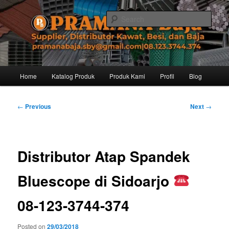
Skip
Distributor dari Pabrik Besi Baja, Supplier Besi Baja, Jual besi beton. Info
dan Pemesanan hub. Ibu Rinanti 08.123.3744.374. Dgn harga yg kompetitif,
to
Sear
Amanah, dan pelayanan yg ramah, kami siap melayani segala kebutuhan
primary
besi anda.
content
Pramana Baja Distributor Baja Besi
Kawat – 08.123.3744.374
Main
Home
Katalog Produk
Produk Kami
Profil
Blog
menu
Post
←
Previous
Next
→
navigation
Distributor Atap Spandek
Bluescope di Sidoarjo
08-123-3744-374
Posted on
29/03/2018