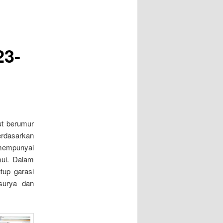
23-
ut berumur
erdasarkan
mempunyai
ui. Dalam
tup garasi
surya dan