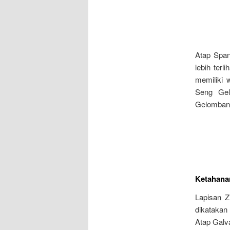
Atap Spa
lebih ter
memiliki 
Seng Gel
Gelombang
Ketahana
Lapisan Z
dikatakan
Atap Galv