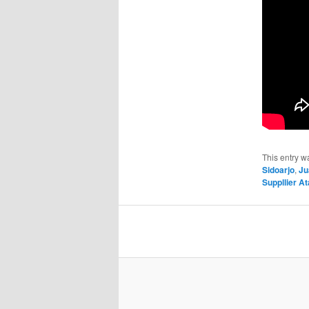
This entry w
Sidoarjo
,
Ju
Suppllier A