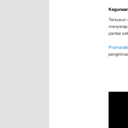
Kegunaan
Tersusun 
menyerap 
pantas se
Pramanab
pengirima