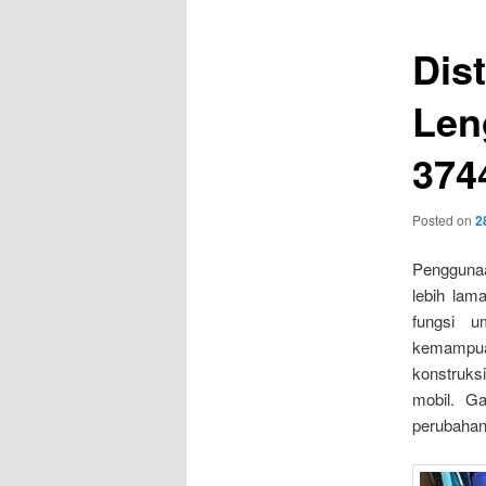
Dis
Len
374
Posted on
2
Penggunaa
lebih lam
fungsi u
kemampua
konstruks
mobil. G
perubahan