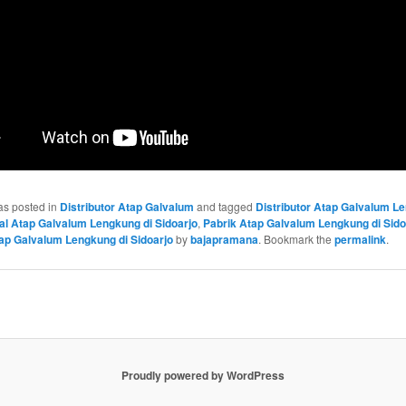
as posted in
Distributor Atap Galvalum
and tagged
Distributor Atap Galvalum L
al Atap Galvalum Lengkung di Sidoarjo
,
Pabrik Atap Galvalum Lengkung di Sido
tap Galvalum Lengkung di Sidoarjo
by
bajapramana
. Bookmark the
permalink
.
Proudly powered by WordPress